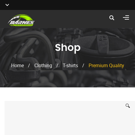
Shop
Home
/
Clothing
/
T-shirts
/
Premium Quality
🔍